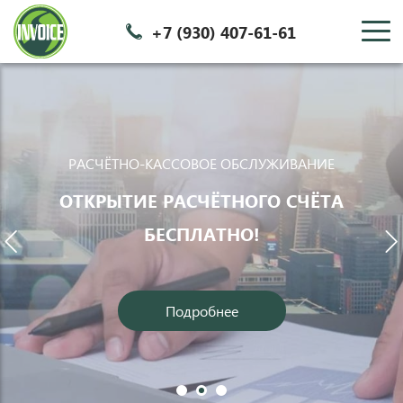
+7 (930) 407-61-61
c
РАСЧЁТНО-КАССОВОЕ ОБСЛУЖИВАНИЕ
ОТКРЫТИЕ РАСЧЁТНОГО СЧЁТА
БЕСПЛАТНО!
d
e
Подробнее